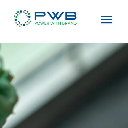
Drittstaaten außerhalb der EU wie z.B. den USA
verarbeitet werden. Drittstaaten weisen kein
entsprechendes Datenschutzniveau auf und es besteht
das Risiko eines Zugriffs durch lokale
Sicherheitsbehörden. Soweit Sie eine Einwilligung
erteilen, können Sie diese jederzeit mit Wirkung für die
Zukunft in den Trackingeinstellungen widerrufen.
Portfolio