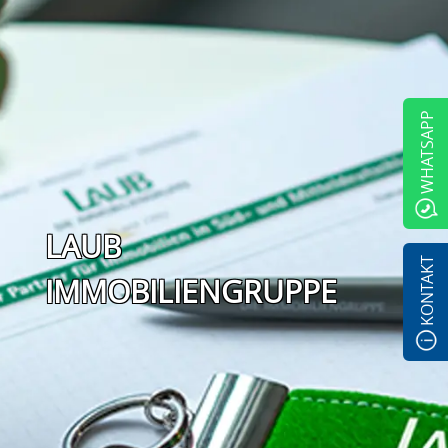
WHATSAPP
Die Laub
Immobiliengruppe
LAUB
KONTAKT
IMMOBILIENGRUPPE