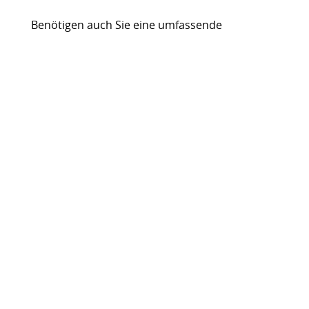
Benötigen auch Sie eine umfassende
Marketinglösung? Dann
kontaktieren
Sie
uns!
Previous
Next
#PORTRAITDING