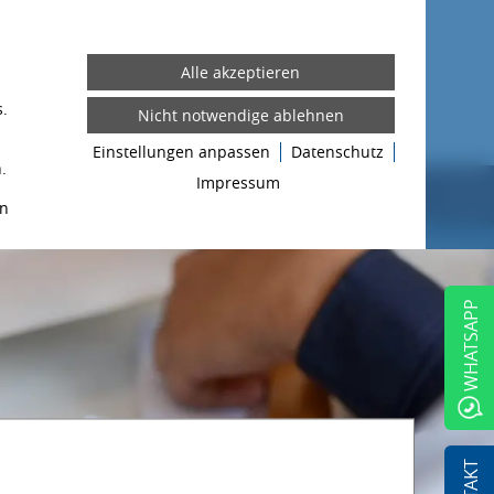
io
Kontakt
Fotobox mieten
Localmat
.
Einstellungen anpassen
Datenschutz
Marktscheune
.
Impressum
en
WHATSAPP